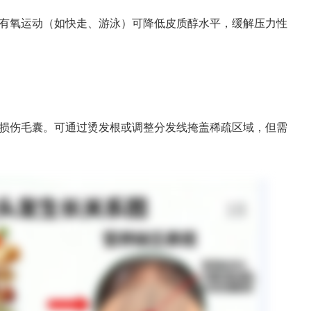
3次有氧运动（如快走、游泳）可降低皮质醇水平，缓解压力性
损伤毛囊。可通过烫发根或调整分发线掩盖稀疏区域，但需