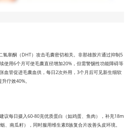
二氢睾酮（DHT）攻击毛囊密切相关。非那雄胺片通过抑制5
连续使用6个月可使毛囊直径增加20%，但需警惕性功能障碍等
张血管促进毛囊血供，每日2次外用，3个月后可见新生细软
升疗效40%。
议每日摄入60-80克优质蛋白（如鸡蛋、鱼肉），补充18m
牡蛎、南瓜籽），同时服用维生素B族复合片改善头皮环境。