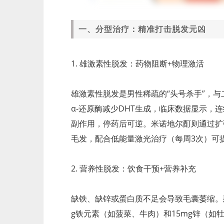
一、分型治疗：精准打击脱发元凶
1. 雄激素性脱发：药物阻断+物理激活
雄激素性脱发是男性稀疏的“头号杀手”，与
α-还原酶减少DHT生成，临床数据显示，
副作用，停药后可逆。米诺地尔酊则通过扩
毛发，配合低能量激光治疗（每周3次）可提
2. 营养性脱发：饮食干预+营养补充
缺铁、缺锌或蛋白质不足会导致毛囊萎缩。建
g铁元素（如菠菜、牛肉）和15mg锌（如