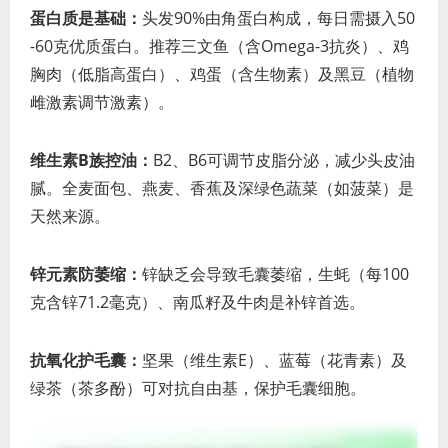
蛋白质是基础：
头发90%由角蛋白构成，每日需摄入50
-60克优质蛋白。推荐三文鱼（含Omega-3抗炎）、鸡
胸肉（低脂高蛋白）、鸡蛋（含生物素）及黑豆（植物
雌激素调节激素）。
维生素B族控油：
B2、B6可调节皮脂分泌，减少头皮油
腻。全麦面包、燕麦、香蕉及深绿色蔬菜（如菠菜）是
天然来源。
锌元素防萎缩：
锌缺乏会导致毛囊萎缩，生蚝（每100
克含锌71.2毫克）、南瓜籽及牛肉是补锌首选。
抗氧化护毛囊：
坚果（维生素E）、蓝莓（花青素）及
绿茶（茶多酚）可对抗自由基，保护毛囊细胞。