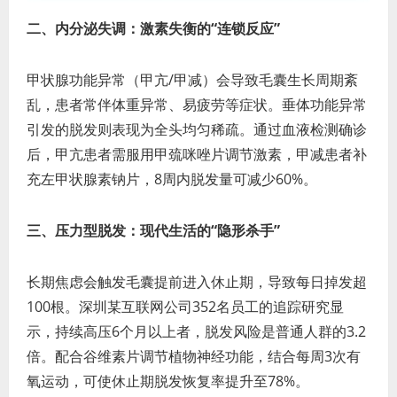
二、内分泌失调：激素失衡的“连锁反应”
甲状腺功能异常（甲亢/甲减）会导致毛囊生长周期紊
乱，患者常伴体重异常、易疲劳等症状。垂体功能异常
引发的脱发则表现为全头均匀稀疏。通过血液检测确诊
后，甲亢患者需服用甲巯咪唑片调节激素，甲减患者补
充左甲状腺素钠片，8周内脱发量可减少60%。
三、压力型脱发：现代生活的“隐形杀手”
长期焦虑会触发毛囊提前进入休止期，导致每日掉发超
100根。深圳某互联网公司352名员工的追踪研究显
示，持续高压6个月以上者，脱发风险是普通人群的3.2
倍。配合谷维素片调节植物神经功能，结合每周3次有
氧运动，可使休止期脱发恢复率提升至78%。