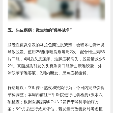
五、头皮疾病：微生物的“侵略战争”
脂溢性皮炎引发的马拉色菌过度繁殖，会破坏毛囊环境
导致脱发。使用2%酮康唑洗剂每周2次，配合维生素B6
片口服，4周后头皮瘙痒、油腻症状消失，脱发量减少5
2%。真菌感染引发的头癣则需口服伊曲康唑胶囊，外
涂联苯苄唑溶液，2周内断发、黑点症状缓解。
行动建议：立即停止熬夜和烫染行为，今日内完成饮食
结构调整；本周内前往三甲医院进行毛囊检测+激素六
项检查；根据医嘱启动KOUND发养宁等科学治疗方
案；3个月后进行效果评估，若发量无改善及时考虑植