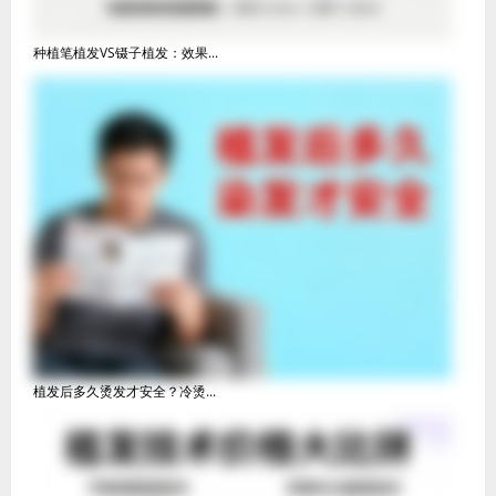
种植笔植发VS镊子植发：效果...
植发后多久烫发才安全？冷烫...