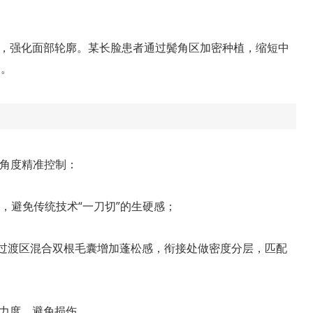
伸，强化面部轮廓。某长脸患者通过鬓角区加密种植，缩短中
1。
现角度精准控制：
，避免传统技术“一刀切”的生硬感；
毛，过渡区混合双根毛囊增加蓬松感，衔接处做密度分层，匹配
力度，避免损伤。