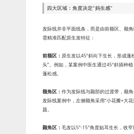
四大区域：角度决定“妈生感”
发际线并非平面线条，而是由前额区、额角
需精准匹配原生发特征：
前额区：
原生发以45°斜向下生长，形成
头”。例如，某案例中医生通过45°斜插种植
蓬松感。
额角区：
作为发际线与颞部的过渡带，额角毛
发际线案例中，左侧额角采用“小花瓣+大花瓣
题。
颞角区：
毛发以5°-15°角度贴耳生长，收