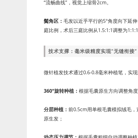
“流畅曲线”，视觉上缩骨2cm。
鬓角区：
毛发以近乎平行的5°角度向下延
庭比例，术后三庭比例从1.5:1:1调整为1:1:
技术支撑：毫米级精度实现“无缝衔接”
微针植发技术通过0.6-0.8毫米种植笔，实
360°旋转种植：
根据毛囊原生方向调整角度
分层种植：
前0.5cm用单根毛囊模拟绒
原生发；
动态压力调节：
根据毛囊粗细自动调整种植