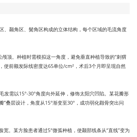
区、颞角区、鬓角区构成的立体结构，每个区域的毛流角度
蓬松颅顶。种植时需模拟这一角度，避免垂直种植导致的“刺猬
，使前额发际线密度达65单位/cm²，术后3个月即呈现自然
发需以15°-30°角度向外延伸，修饰太阳穴凹陷。某花瓣形
”叠层设计，角度从15°渐变至30°，成功弱化颧骨突出问
窄脸宽。某方脸患者通过5°微弧种植，使颞部线条从“直线”变为