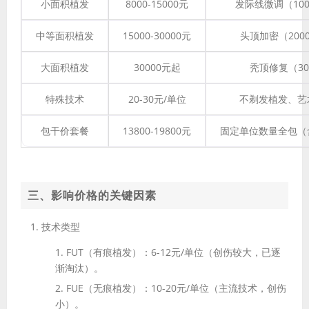
小面积植发
8000-15000元
发际线微调（100
中等面积植发
15000-30000元
头顶加密（2000
大面积植发
30000元起
秃顶修复（30
特殊技术
20-30元/单位
不剃发植发、艺
包干价套餐
13800-19800元
固定单位数量全包（
三、影响价格的关键因素
技术类型
FUT（有痕植发）
：6-12元/单位（创伤较大，已逐
渐淘汰）。
FUE（无痕植发）
：10-20元/单位（主流技术，创伤
小）。