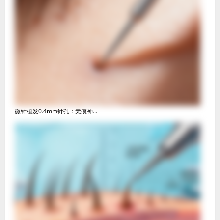
微针植发0.4mm针孔：无痕神...