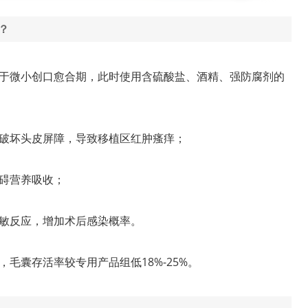
？
皮处于微小创口愈合期，此时使用含硫酸盐、酒精、强防腐剂的
破坏头皮屏障，导致移植区红肿瘙痒；
碍营养吸收；
敏反应，增加术后感染概率。
毛囊存活率较专用产品组低18%-25%。