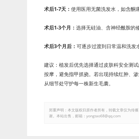
术后1-7天：
使用医用无菌洗发水，如含酮
术后1-3个月：
选择无硅油、含神经酰胺的
术后3个月后：
可逐步过渡到日常温和洗发
建议：植发后优先选择通过皮肤科安全测试
按摩，避免指甲抓挠。若出现持续红肿、渗
从细节处守护每一株新生毛囊。
郑重声明：本文版权归原作者所有，转载文章仅为传播
谢。本站出售，邮箱：yongtao68@qq.com