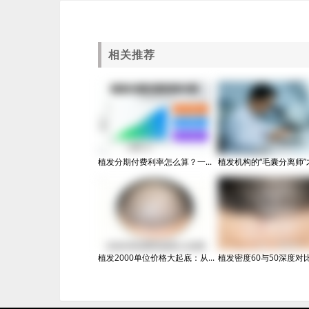
相关推荐
植发分期付费利率怎么算？一...
植发机构的“毛囊分离师”才.
植发2000单位价格大起底：从...
植发密度60与50深度对比：