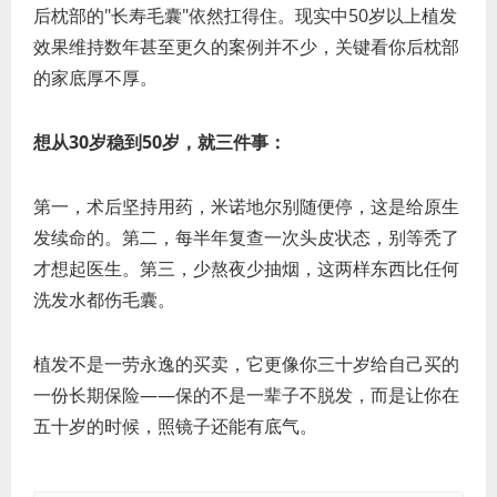
后枕部的"长寿毛囊"依然扛得住。现实中50岁以上植发
效果维持数年甚至更久的案例并不少，关键看你后枕部
的家底厚不厚。
想从30岁稳到50岁，就三件事：
第一，术后坚持用药，米诺地尔别随便停，这是给原生
发续命的。第二，每半年复查一次头皮状态，别等秃了
才想起医生。第三，少熬夜少抽烟，这两样东西比任何
洗发水都伤毛囊。
植发不是一劳永逸的买卖，它更像你三十岁给自己买的
一份长期保险——保的不是一辈子不脱发，而是让你在
五十岁的时候，照镜子还能有底气。