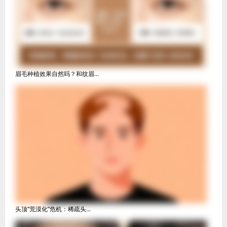
眉毛种植效果自然吗？和纹眉...
头顶“荒漠化”危机：稀疏头...