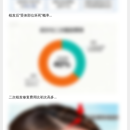
植发后“受体部位坏死”概率...
二次植发修复费用比初次高多...