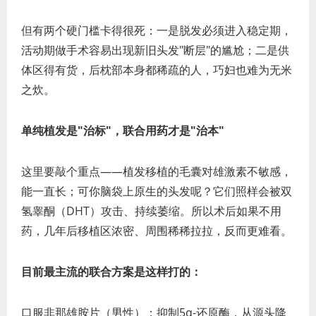
但有两个硬门槛卡得很死：一是脱发必须进入稳定期，
活动期做手术容易出现新旧头发"断层"的尴尬；二是供
体区得有货，后枕部本身都稀疏的人，巧妇也难为无米
之炊。
单纯植发是"治标"，联合用药才是"治本"
这里要敲个重点——植发移植的毛囊对雄激素不敏感，
能一直长；可你脑袋上原生的头发呢？它们照样会被双
氢睾酮（DHT）攻击、持续萎缩。所以术后如果不用
药，几年后移植区浓密、周围稀稀拉拉，反而更难看。
目前最主流的联合方案是这样打的：
口服非那雄胺片（男性）：抑制5α-还原酶，从源头降