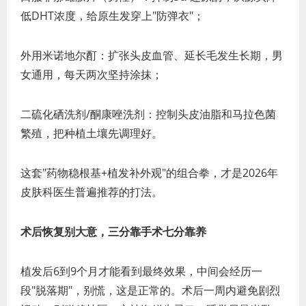
低DHT浓度，给原生发穿上"防弹衣"；
外用米诺地尔酊：扩张头皮血管、延长毛发生长期，男
女通用，每天两次坚持涂抹；
二硫化硒洗剂/酮康唑洗剂：控制头皮油脂和马拉色菌
繁殖，把种植土壤先调理好。
这套"药物稳根基+植发补外观"的组合拳，才是2026年
皮肤科医生普遍推荐的打法。
术后恢复别大意，三分靠手术七分靠养
植发后6到9个月才能看到最终效果，中间会经历一
段"脱落期"，别慌，这是正常的。术后一周内避免剧烈