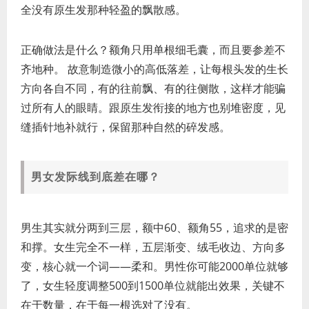
全没有原生发那种轻盈的飘散感。
正确做法是什么？额角只用单根细毛囊，而且要参差不
齐地种。 故意制造微小的高低落差，让每根头发的生长
方向各自不同，有的往前飘、有的往侧散，这样才能骗
过所有人的眼睛。跟原生发衔接的地方也别堆密度，见
缝插针地补就行，保留那种自然的碎发感。
男女发际线到底差在哪？
男生其实就分两到三层，额中60、额角55，追求的是密
和撑。女生完全不一样，五层渐变、绒毛收边、方向多
变，核心就一个词——柔和。男性你可能2000单位就够
了，女生轻度调整500到1500单位就能出效果，关键不
在于数量，在于每一根选对了没有。