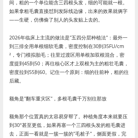
间，粗的一个单位能含三四根头发，细的可能就一根。
如果拿粗毛囊直接怼到发际线边缘，出来的效果就俩字
——生硬，仿佛偷了别人的头发贴上去的。
2026年临床上主流的做法是"五四分层种植法"：最外一
到三排全用单根细软毛囊，密度控制在30到35FU/cm
²，专门模拟胎毛；往里过渡区用单根加双根混合，密
度提到45到50；再往核心区才上双根为主的粗壮毛囊，
密度拉到55到60。记住一个原则：细的往前种，粗的往
后藏。
额角是"翻车重灾区"，多根毛囊千万别往那放
额角那个位置真的太容易穿帮了。种植角度本来就要压
到30°甚至更低，如果再塞一个三四根头发的粗毛囊进
去，正面一看就是一簇一簇的"毛桩子"，侧面更假，完