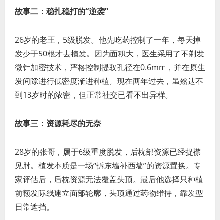
故事二：稳扎稳打的“逆袭”
26岁的老王，5级脱发。他先吃药控制了一年，每天掉
发少于50根才去植发。因为面积大，医生采用了不剃发
微针加密技术，严格控制提取孔径在0.6mm，并在原生
发间隙进行低密度渐进种植。现在两年过去，虽然达不
到18岁时的浓密，但正常社交已看不出异样。
故事三：资源耗尽的无奈
28岁的张哥，属于6级重度脱发，后枕部资源已经捉襟
见肘。植发本质是一场“拆东墙补西墙”的资源置换。专
家评估后，后枕资源无法覆盖头顶。最后他选择只种植
前额发际线建立面部轮廓，头顶通过药物维持，靠发型
日常遮挡。