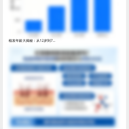
植发年龄大揭秘：从12岁到7...