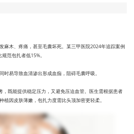
发麻木、疼痛，甚至毛囊坏死。某三甲医院2024年追踪案例
规范包扎者低15%。
同时易导致血清渗出形成血痂，阻碍毛囊呼吸。
参考，既能提供稳定压力，又避免压迫血管。医生需根据患者
种植因皮肤薄嫩，包扎力度需比头顶加密更轻柔。