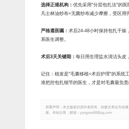
选择正规机构：
优先采用“分层包扎法”的
凡士林油纱布+无菌纱布减少摩擦，受区用
严格遵医嘱：
术后24-48小时保持包扎
系医生调整。
术后3天关键期：
每日用生理盐水清洁头皮
记住：植发是“毛囊移植+术后护理”的系
准把控包扎细节的医生，才是对毛囊最负责
郑重声明：本文版权归原作者所有，转载文章仅为传播
谢。本站出售，邮箱：yongtao68@qq.com