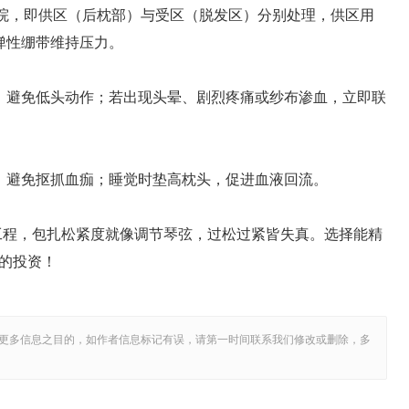
医院，即供区（后枕部）与受区（脱发区）分别处理，供区用
弹性绷带维持压力。
干燥，避免低头动作；若出现头晕、剧烈疼痛或纱布渗血，立即联
，避免抠抓血痂；睡觉时垫高枕头，促进血液回流。
统工程，包扎松紧度就像调节琴弦，过松过紧皆失真。选择能精
的投资！
更多信息之目的，如作者信息标记有误，请第一时间联系我们修改或删除，多