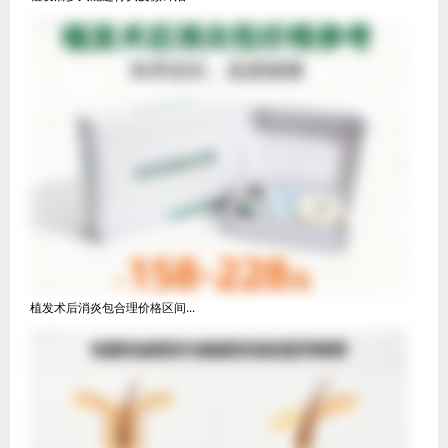
植发术后消炎包合理价格区间...