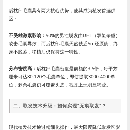
后枕部毛囊具有两大核心优势，使其成为植发首选供
区：
不受雄激素影响：
90%的男性脱发由DHT（双氢睾酮）
攻击毛囊导致，而后枕部毛囊天然缺乏5α-还原酶，终
身不脱落，移植后仍保持这一特性。
分布密度高：
后枕部毛囊密度是前额的3-5倍，每平方
厘米可达80-120个毛囊单位，即使提取3000-4000单
位，剩余毛囊仍可覆盖头皮，视觉上无明显稀疏。
二、取发技术升级：如何实现“无痕取发”？
现代植发技术通过精细化操作，最大限度降低取发区影