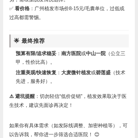
✅ ‌
看价格
‌：广州植发市场价8-15元/毛囊单位，过低或
过高都需警惕。
🌟 最终推荐
预算有限/追求稳妥
‌：‌
南方医院
‌或‌
中山一院
‌（公立三
甲，性价比高）。
注重美观/快速恢复
‌：‌
大麦微针植发
‌或‌
碧莲盛
‌（技术
先进，服务好）。
⚠️ 避坑提醒
‌：切勿轻信“低价促销”，植发效果取决于医
生技术，建议先面诊再决定！
如果你有具体需求（如发际线调整、加密种植等），可
以告诉我，帮你进一步筛选合适医院！ 😊