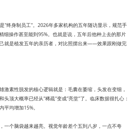
是"终身制员工"。2026年多家机构的五年随访显示，规范手
精细操作甚至能到95%。也就是说，五年后他种上去的那片
己就是植发五年的亲历者，对比照摆出来——效果跟刚做完
雄激素性脱发的核心逻辑就是：毛囊在萎缩，头发在变细，
头顶大概率已经从"稀疏"变成"亮堂"了。临床数据很扎心：
内平均增加15%。
，一个脑袋越来越亮。视觉年龄差个五到八岁，一点不夸