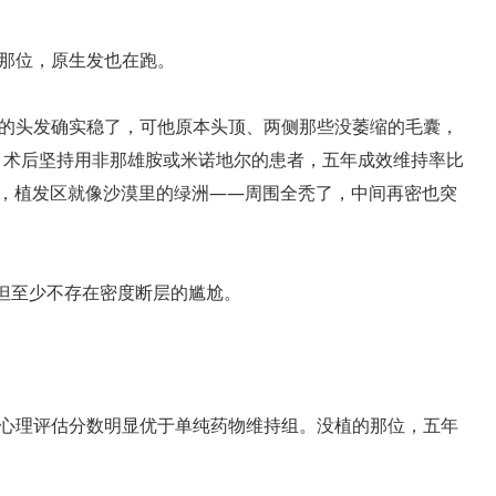
那位，原生发也在跑。
的头发确实稳了，可他原本头顶、两侧那些没萎缩的毛囊，
楚：术后坚持用非那雄胺或米诺地尔的患者，五年成效维持率比
发，植发区就像沙漠里的绿洲——周围全秃了，中间再密也突
，但至少不存在密度断层的尴尬。
心理评估分数明显优于单纯药物维持组。没植的那位，五年