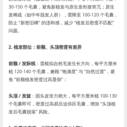
30-150 个毛囊，避免新植发与原生发衔接突兀；原生
发稀疏（如中年脱发人群），需降至 100-120 个毛囊，
防止 “新密旧稀” 的违和感，减少 “植发后密度不匹配”
问题。
2. 植发部位：前额、头顶密度有差异
前额 / 发际线
：需模拟自然毛发生长方向，每平方厘米
植 120-140 个毛囊，兼顾 “饱满度” 与 “自然过渡”，避
免 “前额植发密度过高显假”；
头顶 / 发旋
：因头皮张力稍大，每平方厘米植 100-130
个毛囊即可，密度过高易压迫供区毛囊，增加 “头顶植
发后毛囊脱落” 风险。