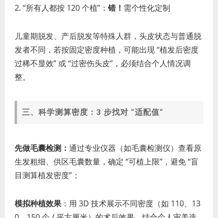
2. “所有人都按 120 个植”：
错！
需个性化定制
儿童期脱发、产后脱发等特殊人群，头皮状态与普通脱
发者不同，若按固定密度种植，可能出现 “植发后密度
过稀不显效” 或 “过密伤头皮”，必须结合个人情况调
整。
三、科学测算密度：3 步找对 “适配值”
先做毛囊检测：
通过专业仪器（如毛囊检测仪）查看原
生发粗细、供区毛囊数量，确定 “可植上限”，避免 “盲
目测算植发密度”；
模拟种植效果
：用 3D 技术展示不同密度（如 110、13
0、150 个 / 平方厘米）的术后效果，结合个人审美选