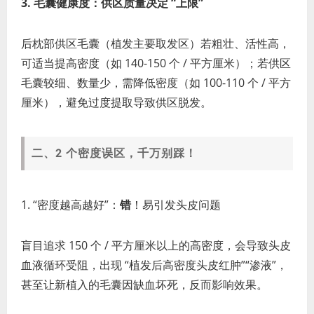
3. 毛囊健康度：供区质量决定 “上限”
后枕部供区毛囊（植发主要取发区）若粗壮、活性高，
可适当提高密度（如 140-150 个 / 平方厘米）；若供区
毛囊较细、数量少，需降低密度（如 100-110 个 / 平方
厘米），避免过度提取导致供区脱发。
二、2 个密度误区，千万别踩！
1. “密度越高越好”：
错
！易引发头皮问题
盲目追求 150 个 / 平方厘米以上的高密度，会导致头皮
血液循环受阻，出现 “植发后高密度头皮红肿”“渗液”，
甚至让新植入的毛囊因缺血坏死，反而影响效果。