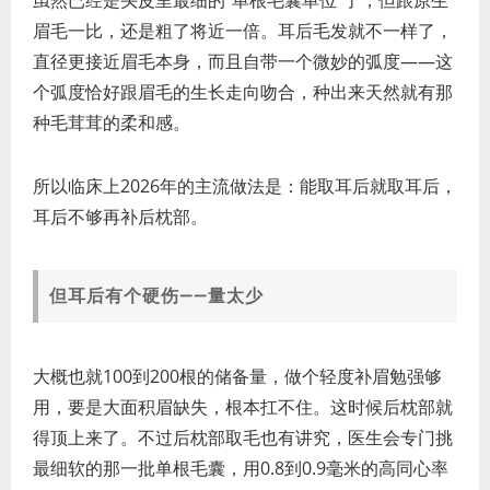
虽然已经是头皮里最细的"单根毛囊单位"了，但跟原生
眉毛一比，还是粗了将近一倍。耳后毛发就不一样了，
直径更接近眉毛本身，而且自带一个微妙的弧度——这
个弧度恰好跟眉毛的生长走向吻合，种出来天然就有那
种毛茸茸的柔和感。
所以临床上2026年的主流做法是：能取耳后就取耳后，
耳后不够再补后枕部。
但耳后有个硬伤——量太少
大概也就100到200根的储备量，做个轻度补眉勉强够
用，要是大面积眉缺失，根本扛不住。这时候后枕部就
得顶上来了。不过后枕部取毛也有讲究，医生会专门挑
最细软的那一批单根毛囊，用0.8到0.9毫米的高同心率