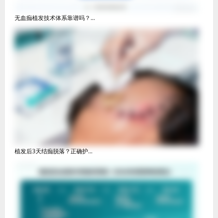
无血痂植发技术体系靠谱吗？...
植发后3天结痂脱落？正确护...