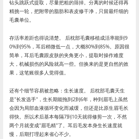
钻头跳跃式提取，尽量把粗的筛掉。分离的时候还得再
精挑一轮，把附带的脂肪和表皮修干净，只留最纤细的
毛囊单位。
存活率差距也得说清楚。 后枕部毛囊移植成活率能到9
0%到95%，耳后稍微低一点，大概80%到85%。原因很
简单，耳后毛囊跟皮肤的夹角更小，提取时操作难度
大，机械损伤的风险就高一些。但换来的是更自然的效
果，这笔账很多人觉得值。
还有个细节容易被忽略：生长速度。 后枕部毛囊天生
是"长发选手"，生长期能拖到2到6年，种到眉毛上虽然
会因为局部血液循环变化而减缓，但还是比原生眉毛长
得快。所以术后基本每隔7到10天就得修剪一次，不然
两个月就变成"眉毛精"了。耳后毛发本身生长速度就
慢，后期打理起来省心不少。