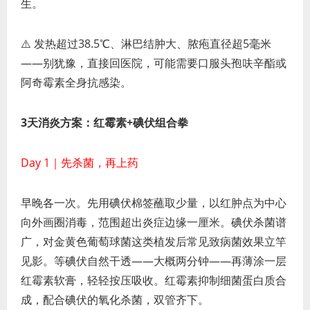
生。
⚠️ 发热超过38.5℃、淋巴结肿大、脓疱直径超5毫米
——别犹豫，直接回医院，可能需要口服头孢呋辛酯或
阿奇霉素全身抗感染。
3天消炎方案：红霉素+碘伏组合拳
Day 1｜先杀菌，再上药
早晚各一次。先用碘伏棉签蘸取少量，以红肿点为中心
向外画圈消毒，范围超出炎症边缘一厘米。碘伏杀菌谱
广，对金黄色葡萄球菌这类植发后常见致病菌效果立竿
见影。等碘伏自然干透——大概两分钟——再薄涂一层
红霉素软膏，轻轻按压吸收。红霉素抑制细菌蛋白质合
成，配合碘伏的氧化杀菌，双管齐下。