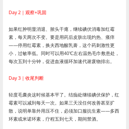
Day 2｜观察+巩固
如果红肿明显消退、脓头干瘪，继续碘伏消毒加红霉
素，每天两次不变。要是用药后皮肤出现灼热、瘙痒
——停用红霉素，换夫西地酸乳膏，这个药刺激性更
小，过敏率低。同时可以用40℃左右温热毛巾敷患处，
每次五到十分钟，促进血液循环加速代谢废物排出。
Day 3｜收尾判断
轻度毛囊炎这时候基本平了。结痂处继续碘伏保护，红
霉素可以减到每天一次。如果三天没任何改善甚至扩
散，说明单靠外用压不住，必须加口服抗生素——多西
环素或米诺环素，疗程五到七天，期间禁酒。