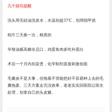
几个踩坑提醒
洗头用无硅油洗发水，水温别超37℃，别用指甲抓
枕巾三天换一次，棉质的
辛辣油腻高糖全忌口，鸡蛋鱼肉多吃补蛋白
术后一个月内别染烫，化学制剂直接刺激创面
毛囊炎不是大事，但拖着不管能把好不容易种上去的毛
囊拖废。三天方案走完没效果，老老实实回医院让医生
处理，别拿自己的头皮赌。