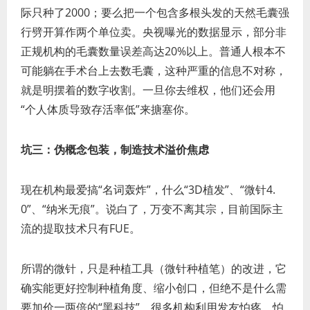
际只种了2000；要么把一个包含多根头发的天然毛囊强
行劈开算作两个单位卖。央视曝光的数据显示，部分非
正规机构的毛囊数量误差高达20%以上。普通人根本不
可能躺在手术台上去数毛囊，这种严重的信息不对称，
就是明摆着的数字收割。一旦你去维权，他们还会用
“个人体质导致存活率低”来搪塞你。
坑三：伪概念包装，制造技术溢价焦虑
现在机构最爱搞“名词轰炸”，什么“3D植发”、“微针4.
0”、“纳米无痕”。说白了，万变不离其宗，目前国际主
流的提取技术只有FUE。
所谓的微针，只是种植工具（微针种植笔）的改进，它
确实能更好控制种植角度、缩小创口，但绝不是什么需
要加价一两倍的“黑科技”。很多机构利用发友怕疼、怕