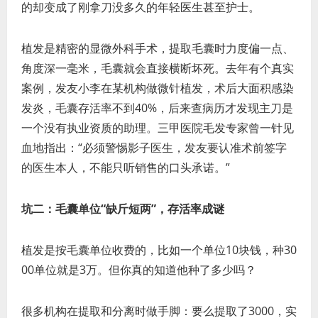
的却变成了刚拿刀没多久的年轻医生甚至护士。
植发是精密的显微外科手术，提取毛囊时力度偏一点、
角度深一毫米，毛囊就会直接横断坏死。去年有个真实
案例，发友小李在某机构做微针植发，术后大面积感染
发炎，毛囊存活率不到40%，后来查病历才发现主刀是
一个没有执业资质的助理。三甲医院毛发专家曾一针见
血地指出：“必须警惕影子医生，发友要认准术前签字
的医生本人，不能只听销售的口头承诺。”
坑二：毛囊单位“缺斤短两”，存活率成谜
植发是按毛囊单位收费的，比如一个单位10块钱，种30
00单位就是3万。但你真的知道他种了多少吗？
很多机构在提取和分离时做手脚：要么提取了3000，实