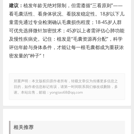
建议：
植发年龄无绝对限制，但需遵循“三看原则”——
看毛囊活性、看身体状况、看脱发稳定性。18岁以下儿
童需先通过专业检测确认毛囊损伤程度；18-45岁人群
可优先选择微针加密技术；45岁以上者需评估心肺功能
及慢性疾病史。记住：植发是“毛囊资源再分配”，科学
评估年龄与身体条件，才能让每一根毛囊都成为重获浓
密发量的“种子”！
郑重声明：本文版权归原作者所有，转载文章仅为传播更多信息之
目的，如作者信息标记有误，请第一时间联系我们修改或删除，多
谢。本站出售，邮箱：yongtao68@qq.com
相关推荐