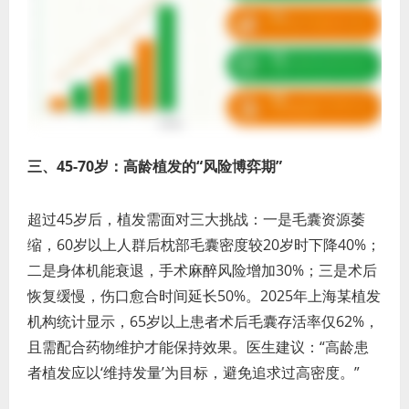
三、45-70岁：高龄植发的“风险博弈期”
超过45岁后，植发需面对三大挑战：一是毛囊资源萎
缩，60岁以上人群后枕部毛囊密度较20岁时下降40%；
二是身体机能衰退，手术麻醉风险增加30%；三是术后
恢复缓慢，伤口愈合时间延长50%。2025年上海某植发
机构统计显示，65岁以上患者术后毛囊存活率仅62%，
且需配合药物维护才能保持效果。医生建议：“高龄患
者植发应以‘维持发量’为目标，避免追求过高密度。”