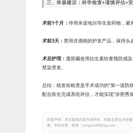
三、终极建议：科学检查+谨慎评估=
术前1个月：
停用米诺地尔等生发药物，避
术前3天：
禁用含酒精的护发产品，保持头
术后护理：
遵医嘱使用抗生素软膏预防感染
禁染烫发。
总结：植发前检查是手术成功的“第一道防线
配合医生完成系统评估，才能实现“浓密秀发
郑重声明：本文版权归原作者所有，转载文章仅为传播
谢。本站出售，邮箱：yongtao68@qq.com