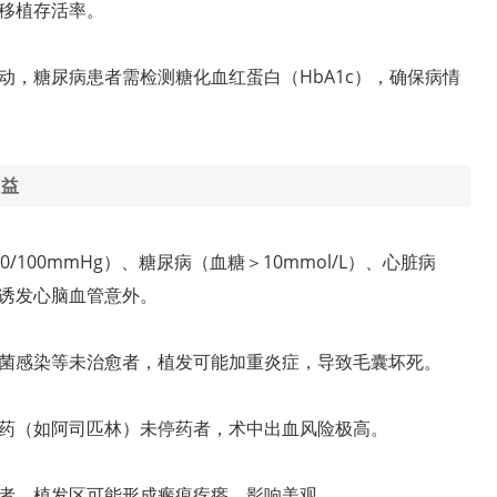
移植存活率。
动，糖尿病患者需检测糖化血红蛋白（HbA1c），确保病情
收益
/100mmHg）、糖尿病（血糖＞10mmol/L）、心脏病
诱发心脑血管意外。
菌感染等未治愈者，植发可能加重炎症，导致毛囊坏死。
药（如阿司匹林）未停药者，术中出血风险极高。
者，植发区可能形成瘢痕疙瘩，影响美观。