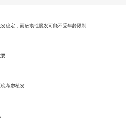
脱发稳定，而疤痕性脱发可能不受年龄限制
重要
更晚考虑植发
况