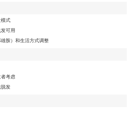
发模式
无发可用
那雄胺）和生活方式调整
效者考虑
续脱发