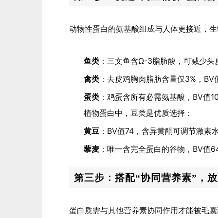
动物性蛋白的氨基酸组成与人体更接近，生
鱼类
：三文鱼含Ω-3脂肪酸，可减少头
禽类
：去皮鸡胸肉脂肪含量仅3%，BV值
蛋类
：鸡蛋含所有必需氨基酸，BV值1
植物蛋白中，豆类是优质选择：
黄豆
：BV值74，含异黄酮可调节激素
藜麦
：唯一含完全蛋白的谷物，BV值6
第三步：搭配“协同营养素”，
蛋白质需与其他营养素协同作用才能被毛囊