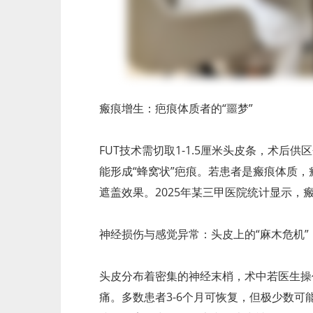
瘢痕增生：疤痕体质者的“噩梦”
FUT技术需切取1-1.5厘米头皮条，术后
能形成“蜂窝状”疤痕。若患者是瘢痕体质
遮盖效果。2025年某三甲医院统计显示，
神经损伤与感觉异常：头皮上的“麻木危机”
头皮分布着密集的神经末梢，术中若医生操
痛。多数患者3-6个月可恢复，但极少数可