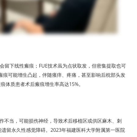
供区会留下线性瘢痕；FUE技术虽为点状取发，但密集提取也可
，瘢痕可能增生凸起，伴随瘙痒、疼痛，甚至影响后枕部头发
瘢痕体质患者术后瘢痕增生率高达15%。
作不当，可能损伤神经，导致术后移植区或供区麻木、刺
能遗留永久性感觉障碍。2023年福建医科大学附属第一医院