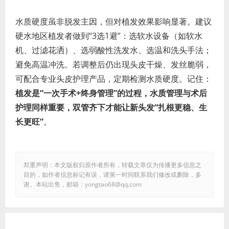
水质硬度虽非脱发主因，但对植发效果影响显著。建议
硬水地区植发者做到“3选1避”：选软水设备（如软水
机、过滤花洒）、选弱酸性洗发水、选温和洗头手法；
避免高温冲洗。若调整后仍出现头皮干燥、发丝脆弱，
可配合专业头皮护理产品，定期检测水质硬度。记住：
植发是“一次手术+终身管理”的过程，水质管理与术后
护理同样重要，双管齐下才能让新头发“扎根更稳、生
长更旺”
。
郑重声明：本文版权归原作者所有，转载文章仅为传播更多信息之
目的，如作者信息标记有误，请第一时间联系我们修改或删除，多
谢。本站出售，邮箱：yongtao68@qq.com