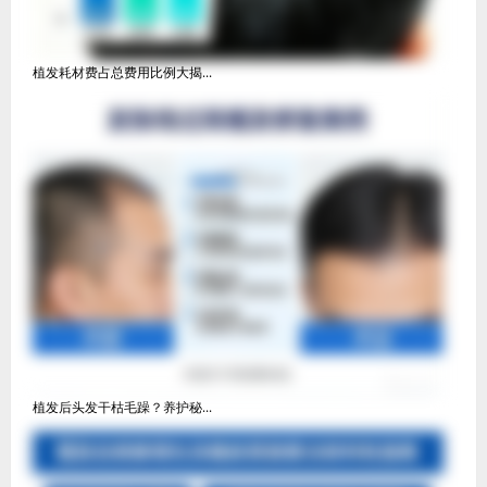
植发耗材费占总费用比例大揭...
植发后头发干枯毛躁？养护秘...