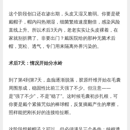
这个阶段创口还在渗出期，头皮又湿又脆弱。你要是硬
戴帽子，帽内闷热潮湿，细菌繁殖速度翻倍，感染风险
直线上升。所以术后3天内，老老实实让头皮裸着，在
家就别折腾了。非要出门？戴医院给的那种无菌术后
帽，宽松、透气，专门用来隔离外界污染的。
术后7天：情况开始分水岭
到了第4到第7天，血痂逐渐脱落，胶原纤维开始在毛囊
周围形成，稳固性比前三天强了不少。但注意——
是"强了不少"，不是"稳了"。这时候毛囊初步扎根，可
你要是戴个紧箍咒似的棒球帽，反复摘戴产生的摩擦，
照样能把刚长好的连接给扯断。
这阶段想戴帽子？可以，但必须满足三个条件：纯棉透