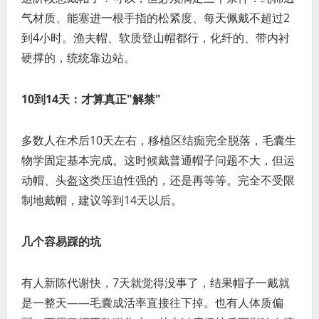
气材质、能塞进一根手指的松紧度、每天佩戴不超过2
到4小时。渔夫帽、软质登山帽都行，化纤的、带内衬
硬撑的，统统靠边站。
10到14天：才算真正"解禁"
多数人在术后10天左右，移植区结痂完全脱落，毛囊生
物学固定基本完成。这时候戴普通帽子问题不大，但运
动帽、头盔这类压迫性强的，还是再等等。完全不受限
制地戴帽，建议等到14天以后。
几个容易踩的坑
有人新陈代谢快，7天就觉得没事了，结果帽子一戴就
是一整天——毛囊成活率直接往下掉。也有人体质偏