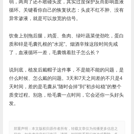
弱，两周了还不敢碰头皮，其实过度保护反而影响血液
循环。关键看你自己的恢复状态：头皮不红不肿、没有
异常渗液，就是可以放宽的信号。
饮食上别拖后腿，鸡蛋、鱼肉、绿叶蔬菜使劲吃，蛋白
质和锌是毛囊扎根的"水泥"。烟酒辛辣这段时间先戒
了，血液循环一差，毛囊饿着肚子怎么长？
说到底，植发后戴帽子这件事，不是能不能的问题，是
什么时候、怎么戴的问题。3天和7天之间差的不只是4
天时间，差的是毛囊从"随时会掉"到"初步站稳"的整个
质变过程。别急，给毛囊一点时间，它会还你一头好头
发。
郑重声明：本文版权归原作者所有，转载文章仅为传播更多信息之