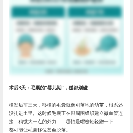
术后3天：毛囊的"婴儿期"，碰都别碰
植发后前三天，移植的毛囊就像刚落地的幼苗，根系还
没扎进土里。这时候毛囊正在跟周围组织建立微血管连
接，稍微大一点的外力——哪怕是帽檐轻轻蹭一下——
都可能让毛囊移位甚至脱落。