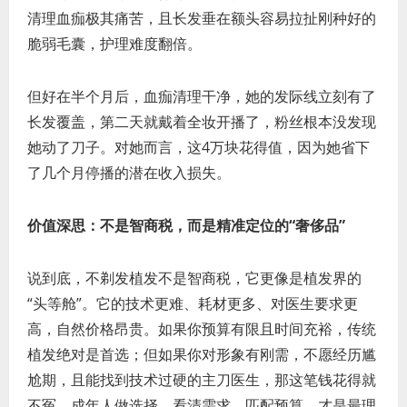
清理血痂极其痛苦，且长发垂在额头容易拉扯刚种好的
脆弱毛囊，护理难度翻倍。
但好在半个月后，血痂清理干净，她的发际线立刻有了
长发覆盖，第二天就戴着全妆开播了，粉丝根本没发现
她动了刀子。对她而言，这4万块花得值，因为她省下
了几个月停播的潜在收入损失。
价值深思：不是智商税，而是精准定位的“奢侈品”
说到底，不剃发植发不是智商税，它更像是植发界的
“头等舱”。它的技术更难、耗材更多、对医生要求更
高，自然价格昂贵。如果你预算有限且时间充裕，传统
植发绝对是首选；但如果你对形象有刚需，不愿经历尴
尬期，且能找到技术过硬的主刀医生，那这笔钱花得就
不冤。成年人做选择，看清需求，匹配预算，才是最理