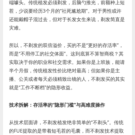
端噱头。传统植发必须剃发，后脑勺推光，前额种上短
茬，少说要经历3个月的“社死尴尬期”。对于男性或许
还能戴帽子混过去，但对于长发女生来说，剃发简直是
灾难。
所以，不剃发的双倍溢价，买的不是“更好的存活率”，
而是“不用停工的社交体面”。这到底算不算智商税？其
实取决于你的职业和社交需求。如果你是上班族，能请
半个月假，传统植发性价比绝对最高；但如果你是主
播、公关或者每天必须精致出镜的人，不剃发买的其实
就是“工作不断档”的隐形收益。
技术拆解：存活率的“隐形门槛”与高难度操作
从技术层面讲，不剃发植发绝非简单的“不剃头”。传统
的FUE提取的是带着短毛茬的毛囊，而不剃发技术提取