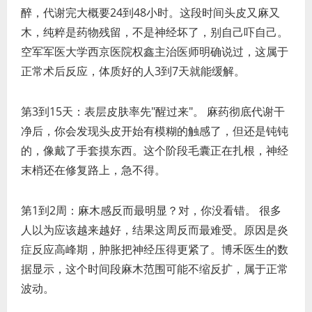
醉，代谢完大概要24到48小时。这段时间头皮又麻又
木，纯粹是药物残留，不是神经坏了，别自己吓自己。
空军军医大学西京医院权鑫主治医师明确说过，这属于
正常术后反应，体质好的人3到7天就能缓解。
第3到15天：表层皮肤率先"醒过来"。 麻药彻底代谢干
净后，你会发现头皮开始有模糊的触感了，但还是钝钝
的，像戴了手套摸东西。这个阶段毛囊正在扎根，神经
末梢还在修复路上，急不得。
第1到2周：麻木感反而最明显？对，你没看错。 很多
人以为应该越来越好，结果这周反而最难受。原因是炎
症反应高峰期，肿胀把神经压得更紧了。博禾医生的数
据显示，这个时间段麻木范围可能不缩反扩，属于正常
波动。