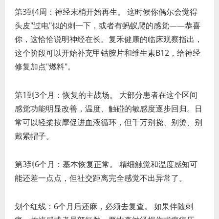
第3到4周：神经末梢开始再生。 这时候你偶尔会觉得
头皮"过电"似的刺一下，或者有蚂蚁爬的感觉——恭喜
你，这恰恰说明神经在长。复禾健康的临床观察指出，
这个阶段可以开始补充甲钴胺片和维生素B12，给神经
修复加点"燃料"。
第1到3个月：恢复的主战场。 大部分患者在这个区间
感觉功能明显改善，温度、触碰的敏感度逐步回归。日
常可以轻柔按摩促进血液循环，但千万别挠、别烫、别
戴紧帽子。
第3到6个月：基本恢复正常。 精细触觉和温度感知可
能还差一点点，但社交距离完全感觉不出异常了。
划个红线：6个月后还麻，必须去复查。 如果伴随刺