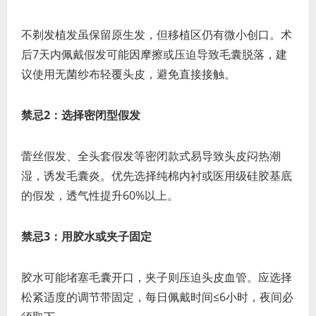
不剃发植发虽保留原生发，但移植区仍有微小创口。术
后7天内佩戴假发可能因摩擦或压迫导致毛囊脱落，建
议使用无菌纱布轻覆头皮，避免直接接触。
禁忌2：选择密闭型假发
蕾丝假发、全头套假发等密闭款式易导致头皮闷热潮
湿，诱发毛囊炎。优先选择纯棉内衬或医用级硅胶基底
的假发，透气性提升60%以上。
禁忌3：用胶水或夹子固定
胶水可能堵塞毛囊开口，夹子则压迫头皮血管。应选择
松紧适度的调节带固定，每日佩戴时间≤6小时，夜间必