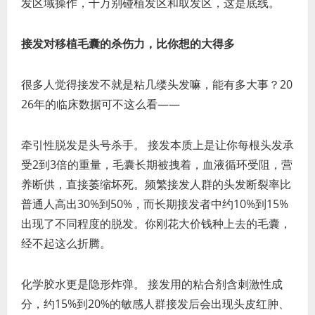
发区域操作，千万别碰植发区和取发区，这是底线。
接发对移植毛囊的杀伤力，比你想的大得多
很多人觉得接发不就是粘几缕头发嘛，能有多大事？20
26年的临床数据可不这么看——
牵引性脱发是头号杀手。 接发本质上是让你每根头发承
受2到3倍的重量，毛囊长期被拽着，血液循环受阻，营
养断供，直接萎缩坏死。频繁接发人群的头发断裂率比
普通人高出30%到50%，而长期接发者中约10%到15%
出现了不同程度的脱发。你刚花大价钱种上去的毛囊，
经不起这么折腾。
化学胶水更是隐形炸弹。 接发用的粘合剂含刺激性成
分，约15%到20%的敏感人群接发后会出现头皮红肿、