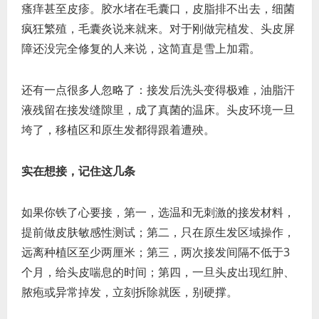
瘙痒甚至皮疹。胶水堵在毛囊口，皮脂排不出去，细菌
疯狂繁殖，毛囊炎说来就来。对于刚做完植发、头皮屏
障还没完全修复的人来说，这简直是雪上加霜。
还有一点很多人忽略了：接发后洗头变得极难，油脂汗
液残留在接发缝隙里，成了真菌的温床。头皮环境一旦
垮了，移植区和原生发都得跟着遭殃。
实在想接，记住这几条
如果你铁了心要接，第一，选温和无刺激的接发材料，
提前做皮肤敏感性测试；第二，只在原生发区域操作，
远离种植区至少两厘米；第三，两次接发间隔不低于3
个月，给头皮喘息的时间；第四，一旦头皮出现红肿、
脓疱或异常掉发，立刻拆除就医，别硬撑。