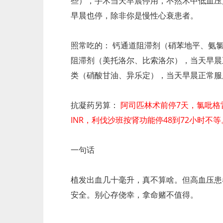
些），手术当天早晨停用，不然术中低血压风
早晨也停，除非你是慢性心衰患者。
照常吃的： 钙通道阻滞剂（硝苯地平、氨
阻滞剂（美托洛尔、比索洛尔），当天早晨
类（硝酸甘油、异乐定），当天早晨正常服
抗凝药另算：
阿司匹林术前停7天，氯吡格
INR，利伐沙班按肾功能停48到72小时
一句话
植发出血几十毫升，真不算啥。但高血压患
安全。别心存侥幸，拿命赌不值得。