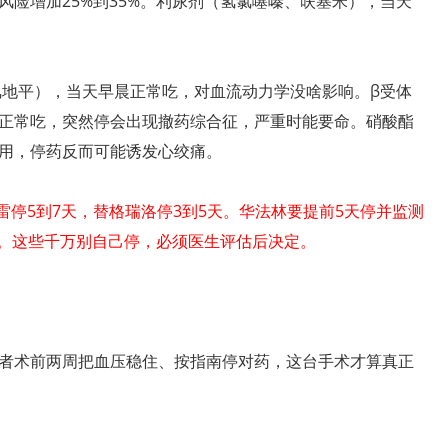
险增加25%到35%。利尿剂（氢氯噻嗪、呋塞米），当天
氯地平），当天早晨正常吃，对血流动力学没啥影响。β受体
正常吃，突然停会出现撤药综合征，严重时能要命。硝酸酯
用，停药反而可能诱发心绞痛。
雷停5到7天，替格瑞洛停3到5天。华法林要提前5天停并监测
不等。这些千万别自己停，必须医生评估后决定。
者术前两周把血压稳住、按指南停对药，这台手术才算真正