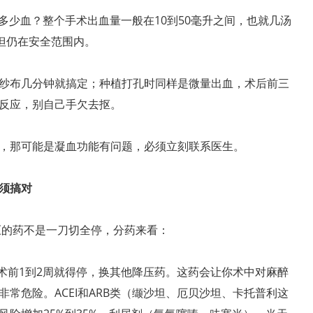
出多少血？整个手术出血量一般在10到50毫升之间，也就几汤
但仍在安全范围内。
纱布几分钟就搞定；种植打孔时同样是微量出血，术后前三
反应，别自己手欠去抠。
，那可能是凝血功能有问题，必须立刻联系医生。
须搞对
压的药不是一刀切全停，分药来看：
术前1到2周就得停，换其他降压药。这药会让你术中对麻醉
常危险。ACEI和ARB类（缬沙坦、厄贝沙坦、卡托普利这