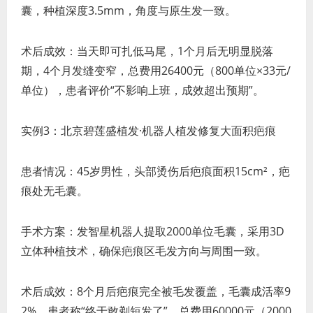
囊，种植深度3.5mm，角度与原生发一致。
术后成效：当天即可扎低马尾，1个月后无明显脱落
期，4个月发缝变窄，总费用26400元（800单位×33元/
单位），患者评价“不影响上班，成效超出预期”。
实例3：北京碧莲盛植发·机器人植发修复大面积疤痕
患者情况：45岁男性，头部烫伤后疤痕面积15cm²，疤
痕处无毛囊。
手术方案：发智星机器人提取2000单位毛囊，采用3D
立体种植技术，确保疤痕区毛发方向与周围一致。
术后成效：8个月后疤痕完全被毛发覆盖，毛囊成活率9
2%，患者称“终于敢剃短发了”，总费用60000元（2000